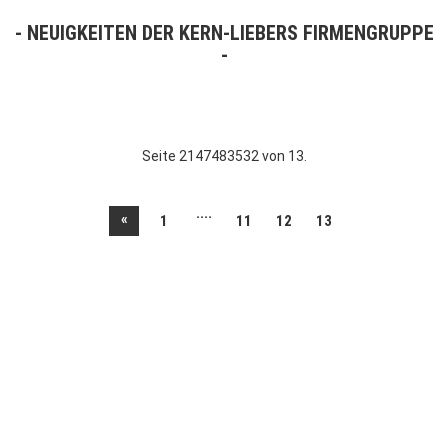
NEUIGKEITEN DER KERN-LIEBERS FIRMENGRUPPE
Seite 2147483532 von 13.
....
«
1
11
12
13