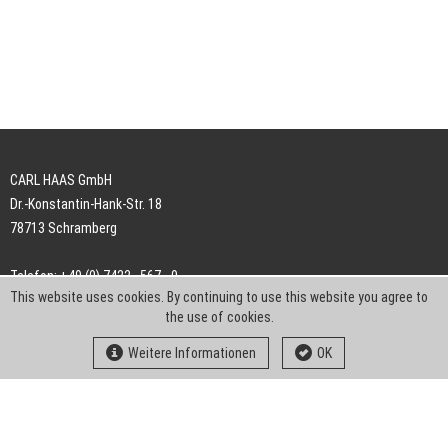
CARL HAAS GmbH
Dr.-Konstantin-Hank-Str. 18
78713 Schramberg
Telefon: +49 (0) 7422 . 567 - 0
This website uses cookies. By continuing to use this website you agree to
Telefax: +49 (0) 7422 . 567 - 239
the use of cookies.
E-Mail:
info-ch@kern-liebers.com
Weitere Informationen
OK
AGB
Impressum
Datenschutz
Downloads