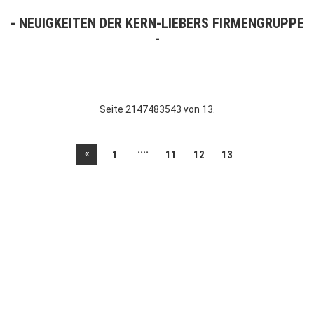
NEUIGKEITEN DER KERN-LIEBERS FIRMENGRUPPE
Seite 2147483543 von 13.
....
«
1
11
12
13