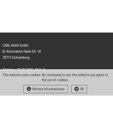
CARL HAAS GmbH
Dr.-Konstantin-Hank-Str. 18
78713 Schramberg
Telefon: +49 (0) 7422 . 567 - 0
This website uses cookies. By continuing to use this website you agree to
Telefax: +49 (0) 7422 . 567 - 239
the use of cookies.
E-Mail:
info-ch@kern-liebers.com
Weitere Informationen
OK
AGB
Impressum
Datenschutz
Downloads