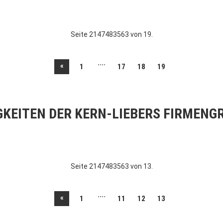
Seite 2147483563 von 19.
....
«
1
17
18
19
GKEITEN DER KERN-LIEBERS FIRMENG
Seite 2147483563 von 13.
....
«
1
11
12
13