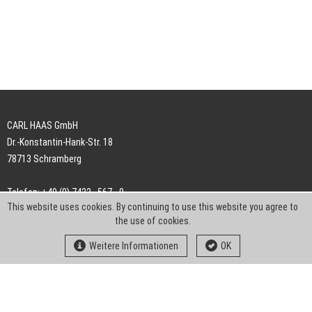
CARL HAAS GmbH
Dr.-Konstantin-Hank-Str. 18
78713 Schramberg
Telefon: +49 (0) 7422 . 567 - 0
This website uses cookies. By continuing to use this website you agree to
Telefax: +49 (0) 7422 . 567 - 239
the use of cookies.
E-Mail:
info-ch@kern-liebers.com
Weitere Informationen
OK
AGB
Impressum
Datenschutz
Downloads