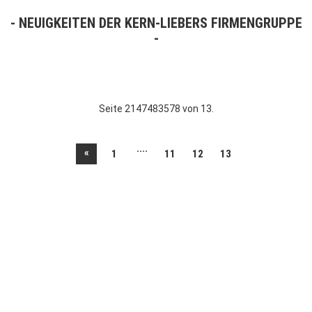
NEUIGKEITEN DER KERN-LIEBERS FIRMENGRUPPE
Seite 2147483578 von 13.
....
«
1
11
12
13