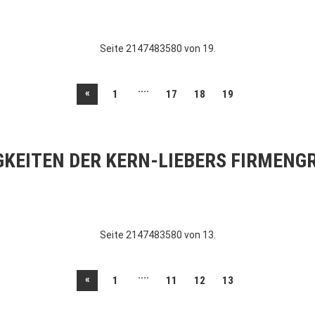
Seite 2147483580 von 19.
....
«
1
17
18
19
GKEITEN DER KERN-LIEBERS FIRMENG
Seite 2147483580 von 13.
....
«
1
11
12
13