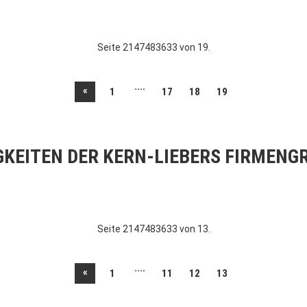
Seite 2147483633 von 19.
....
«
1
17
18
19
GKEITEN DER KERN-LIEBERS FIRMENG
Seite 2147483633 von 13.
....
«
1
11
12
13