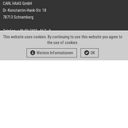
CARL HAAS GmbH
Dr.-Konstantin-Hank-Str. 18
78713 Schramberg
Telefon: +49 (0) 7422 . 567 - 0
This website uses cookies. By continuing to use this website you agree to
Telefax: +49 (0) 7422 . 567 - 239
the use of cookies.
E-Mail:
info-ch@kern-liebers.com
Weitere Informationen
OK
AGB
Impressum
Datenschutz
Downloads