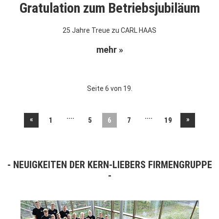
Gratulation zum Betriebsjubiläum
25 Jahre Treue zu CARL HAAS
mehr »
Seite 6 von 19.
....
....
«
»
1
5
6
7
19
NEUIGKEITEN DER KERN-LIEBERS FIRMENGRUPPE