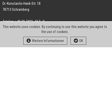
Dr.-Konstantin-Hank-Str. 18
78713 Schramberg
Telefon: +49 (0) 7422 . 567 - 0
This website uses cookies. By continuing to use this website you agree to
Telefax: +49 (0) 7422 . 567 - 239
the use of cookies.
E-Mail:
info-ch@kern-liebers.com
Weitere Informationen
OK
AGB
Impressum
Datenschutz
Downloads