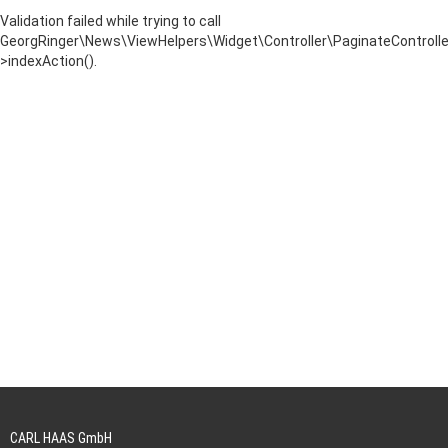
Validation failed while trying to call
GeorgRinger\News\ViewHelpers\Widget\Controller\PaginateControlle
>indexAction().
CARL HAAS GmbH