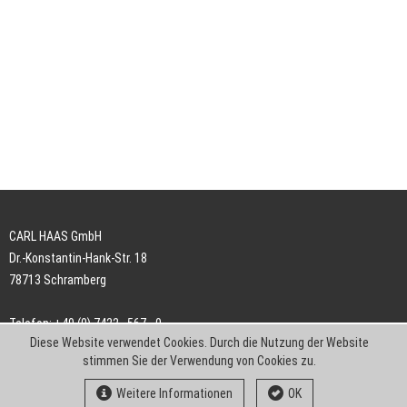
CARL HAAS GmbH
Dr.-Konstantin-Hank-Str. 18
78713 Schramberg
Telefon: +49 (0) 7422 . 567 - 0
Diese Website verwendet Cookies. Durch die Nutzung der Website
Telefax: +49 (0) 7422 . 567 - 239
stimmen Sie der Verwendung von Cookies zu.
E-Mail:
info-ch@kern-liebers.com
Weitere Informationen
OK
AGB