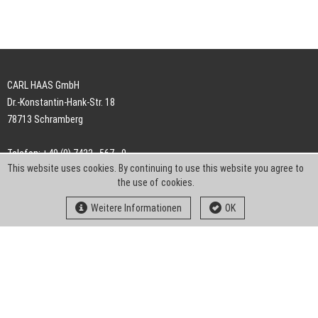
CARL HAAS GmbH
Dr.-Konstantin-Hank-Str. 18
78713 Schramberg
Telefon: +49 (0) 7422 . 567 - 0
This website uses cookies. By continuing to use this website you agree to
Telefax: +49 (0) 7422 . 567 - 239
the use of cookies.
E-Mail:
info-ch@kern-liebers.com
Weitere Informationen
OK
AGB
Impressum
Datenschutz
Downloads