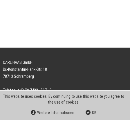
CARL HAAS GmbH
Dr.-Konstantin-Hank-Str. 18
78713 Schramberg
Telefon: +49 (0) 7422 . 567 - 0
This website uses cookies. By continuing to use this website you agree to
Telefax: +49 (0) 7422 . 567 - 239
the use of cookies.
E-Mail:
info-ch@kern-liebers.com
Weitere Informationen
OK
AGB
Impressum