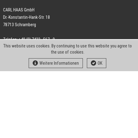
CARL HAAS GmbH
Dr.-Konstantin-Hank-Str. 18
78713 Schramberg
Telefon: +49 (0) 7422 . 567 - 0
This website uses cookies. By continuing to use this website you agree to
Telefax: +49 (0) 7422 . 567 - 239
the use of cookies.
E-Mail:
info-ch@kern-liebers.com
Weitere Informationen
OK
AGB
Impressum
Datenschutz
Downloads