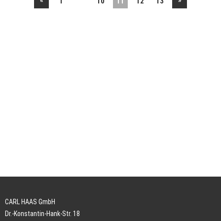
«
»
1
10
11
12
13
CARL HAAS GmbH
Dr.-Konstantin-Hank-Str. 18