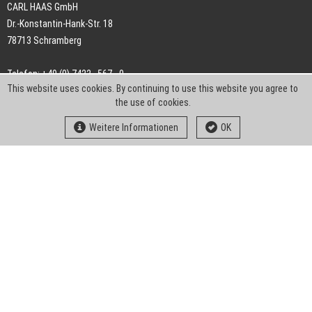
CARL HAAS GmbH
Dr.-Konstantin-Hank-Str. 18
78713 Schramberg
Telefon: +49 (0) 7422 . 567 - 0
This website uses cookies. By continuing to use this website you agree to
Telefax: +49 (0) 7422 . 567 - 239
the use of cookies.
E-Mail:
info-ch@kern-liebers.com
Weitere Informationen
OK
AGB
Impressum
Datenschutz
Downloads