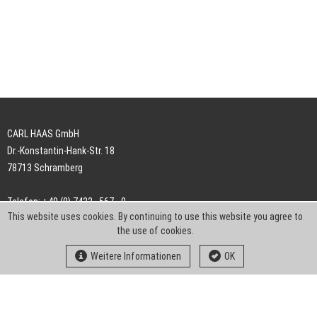
CARL HAAS GmbH
Dr.-Konstantin-Hank-Str. 18
78713 Schramberg
Telefon: +49 (0) 7422 . 567 - 0
This website uses cookies. By continuing to use this website you agree to
Telefax: +49 (0) 7422 . 567 - 239
the use of cookies.
E-Mail:
info-ch@kern-liebers.com
Weitere Informationen
OK
AGB
Impressum
Datenschutz
Downloads