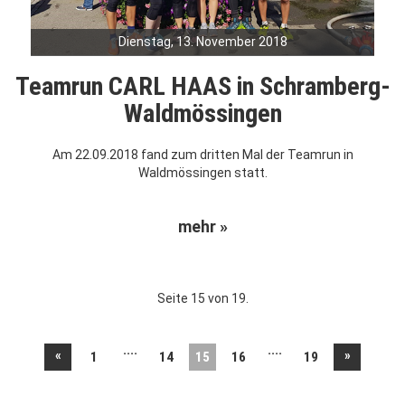
Dienstag, 13. November 2018
Teamrun CARL HAAS in Schramberg-
Waldmössingen
Am 22.09.2018 fand zum dritten Mal der Teamrun in
Waldmössingen statt.
mehr »
Seite 15 von 19.
....
....
«
»
1
14
15
16
19