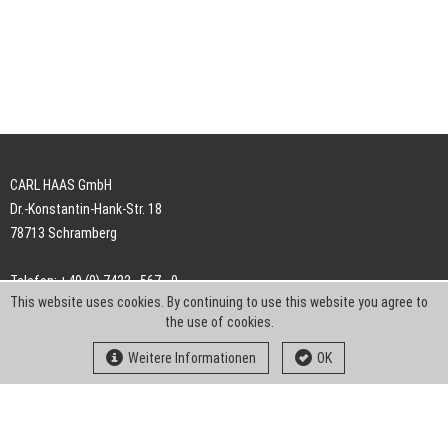
CARL HAAS GmbH
Dr.-Konstantin-Hank-Str. 18
78713 Schramberg
Telefon: +49 (0) 7422 . 567 - 0
This website uses cookies. By continuing to use this website you agree to
Telefax: +49 (0) 7422 . 567 - 239
the use of cookies.
E-Mail:
info-ch@kern-liebers.com
Weitere Informationen
OK
AGB
Impressum
Datenschutz
Downloads