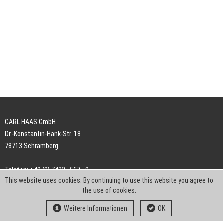
CARL HAAS GmbH
Dr.-Konstantin-Hank-Str. 18
78713 Schramberg
Telefon: +49 (0) 7422 . 567 - 0
This website uses cookies. By continuing to use this website you agree to
Telefax: +49 (0) 7422 . 567 - 239
the use of cookies.
E-Mail:
info-ch@kern-liebers.com
Weitere Informationen
OK
AGB