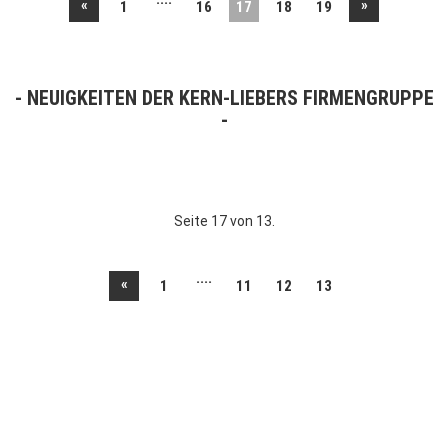
«
»
1
16
17
18
19
NEUIGKEITEN DER KERN-LIEBERS FIRMENGRUPPE
Seite 17 von 13.
....
«
1
11
12
13