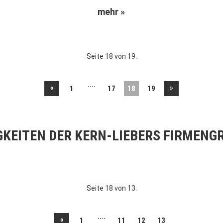
mehr »
Seite 18 von 19.
....
«
»
1
17
18
19
GKEITEN DER KERN-LIEBERS FIRMENG
Seite 18 von 13.
....
«
1
11
12
13