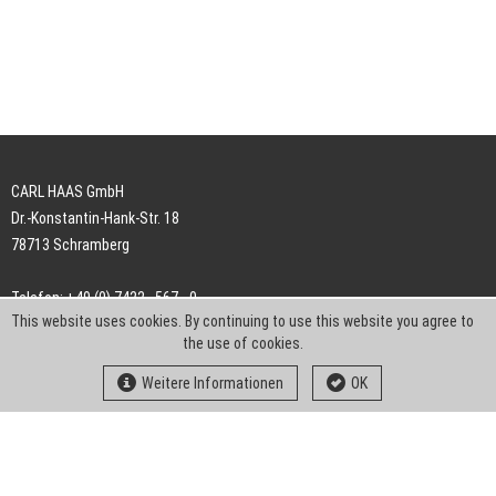
CARL HAAS GmbH
Dr.-Konstantin-Hank-Str. 18
78713 Schramberg
Telefon: +49 (0) 7422 . 567 - 0
This website uses cookies. By continuing to use this website you agree to
Telefax: +49 (0) 7422 . 567 - 239
the use of cookies.
E-Mail:
info-ch@kern-liebers.com
Weitere Informationen
OK
AGB
Impressum
Datenschutz
Downloads