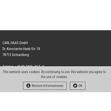
CARL HAAS GmbH
Dr.-Konstantin-Hank-Str. 18
78713 Schramberg
Telefon: +49 (0) 7422 . 567 - 0
This website uses cookies. By continuing to use this website you agree to
Telefax: +49 (0) 7422 . 567 - 239
the use of cookies.
E-Mail:
info-ch@kern-liebers.com
Weitere Informationen
OK
AGB
Impressum
Datenschutz
Downloads