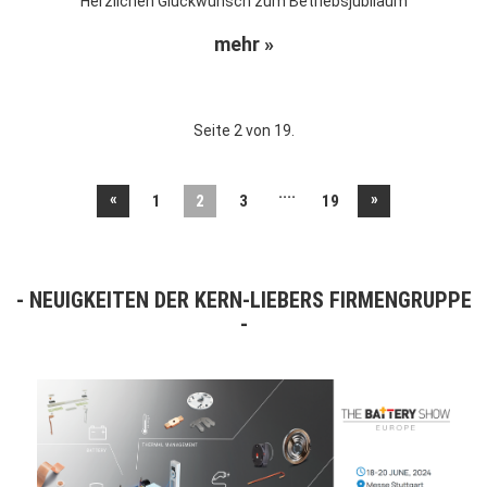
Herzlichen Glückwunsch zum Betriebsjubiläum
mehr »
Seite 2 von 19.
....
«
»
1
2
3
19
NEUIGKEITEN DER KERN-LIEBERS FIRMENGRUPPE