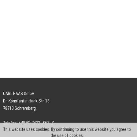
CARL HAAS GmbH
Dr.-Konstantin-Hank-Str. 18
78713 Schramberg
Telefon: +49 (0) 7422 . 567 - 0
This website uses cookies. By continuing to use this website you agree to
Telefax: +49 (0) 7422 . 567 - 239
the use of cookies.