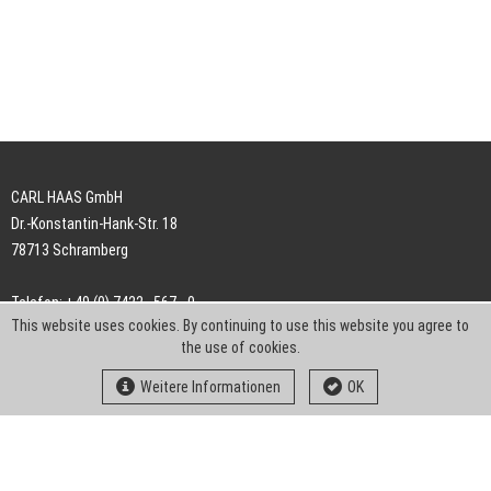
CARL HAAS GmbH
Dr.-Konstantin-Hank-Str. 18
78713 Schramberg
Telefon: +49 (0) 7422 . 567 - 0
This website uses cookies. By continuing to use this website you agree to
Telefax: +49 (0) 7422 . 567 - 239
the use of cookies.
E-Mail:
info-ch@kern-liebers.com
Weitere Informationen
OK
AGB
Impressum
Datenschutz
Downloads