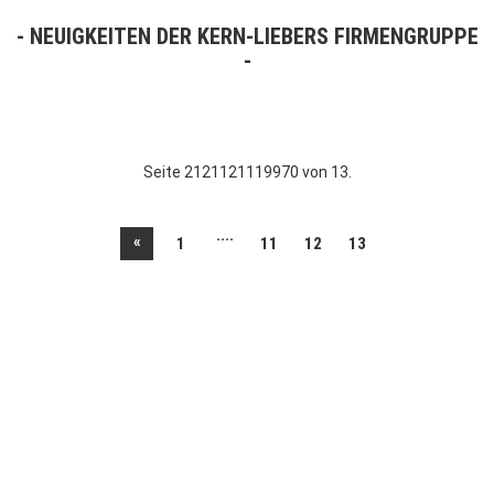
NEUIGKEITEN DER KERN-LIEBERS FIRMENGRUPPE
Seite 2121121119970 von 13.
....
«
1
11
12
13