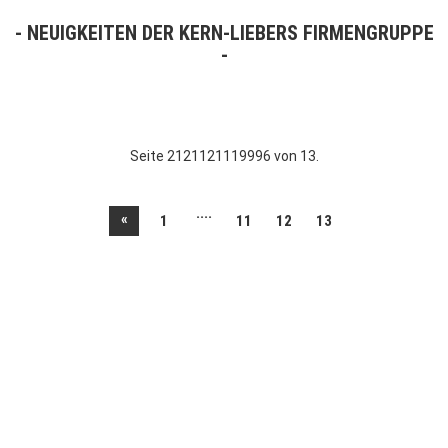
NEUIGKEITEN DER KERN-LIEBERS FIRMENGRUPPE
Seite 2121121119996 von 13.
....
«
1
11
12
13