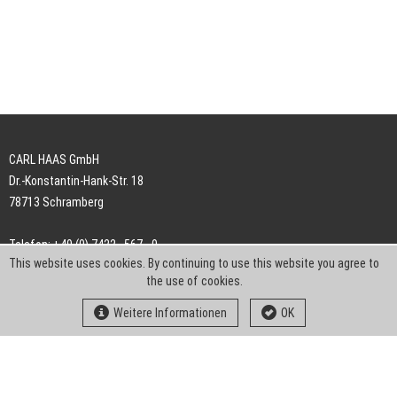
CARL HAAS GmbH
Dr.-Konstantin-Hank-Str. 18
78713 Schramberg
Telefon: +49 (0) 7422 . 567 - 0
This website uses cookies. By continuing to use this website you agree to
Telefax: +49 (0) 7422 . 567 - 239
the use of cookies.
E-Mail:
info-ch@kern-liebers.com
Weitere Informationen
OK
AGB
Impressum
Datenschutz
Downloads