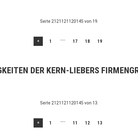
Seite 2121121120145 von 19.
....
«
1
17
18
19
GKEITEN DER KERN-LIEBERS FIRMENG
Seite 2121121120145 von 13.
....
«
1
11
12
13