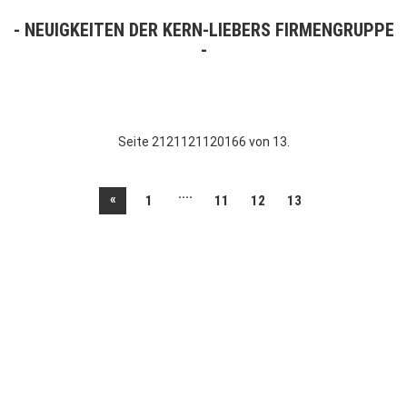
NEUIGKEITEN DER KERN-LIEBERS FIRMENGRUPPE
Seite 2121121120166 von 13.
....
«
1
11
12
13