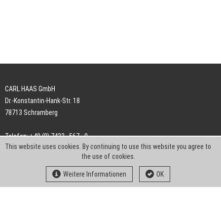
CARL HAAS GmbH
Dr.-Konstantin-Hank-Str. 18
78713 Schramberg
Telefon: +49 (0) 7422 . 567 - 0
This website uses cookies. By continuing to use this website you agree to
Telefax: +49 (0) 7422 . 567 - 239
the use of cookies.
E-Mail:
info-ch@kern-liebers.com
Weitere Informationen
OK
AGB
Impressum
Datenschutz
Downloads