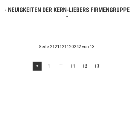
NEUIGKEITEN DER KERN-LIEBERS FIRMENGRUPPE
Seite 2121121120242 von 13.
....
«
1
11
12
13