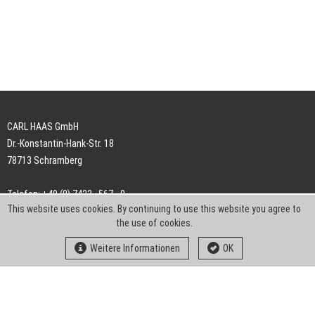
CARL HAAS GmbH
Dr.-Konstantin-Hank-Str. 18
78713 Schramberg
Telefon: +49 (0) 7422 . 567 - 0
This website uses cookies. By continuing to use this website you agree to
Telefax: +49 (0) 7422 . 567 - 239
the use of cookies.
E-Mail:
info-ch@kern-liebers.com
Weitere Informationen
OK
AGB
Impressum
Datenschutz
Downloads