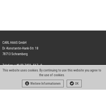
CARL HAAS GmbH
Dr.-Konstantin-Hank-Str. 18
78713 Schramberg
Telefon: +49 (0) 7422 . 567 - 0
This website uses cookies. By continuing to use this website you agree to
Telefax: +49 (0) 7422 . 567 - 239
the use of cookies.
E-Mail:
info-ch@kern-liebers.com
Weitere Informationen
OK
AGB
Impressum
Datenschutz
Downloads