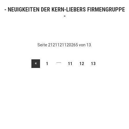
NEUIGKEITEN DER KERN-LIEBERS FIRMENGRUPPE
Seite 2121121120265 von 13.
....
«
1
11
12
13