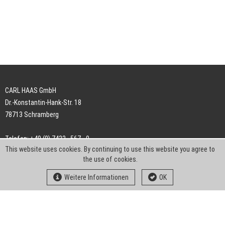
CARL HAAS GmbH
Dr.-Konstantin-Hank-Str. 18
78713 Schramberg
Telefon: +49 (0) 7422 . 567 - 0
This website uses cookies. By continuing to use this website you agree to
Telefax: +49 (0) 7422 . 567 - 239
the use of cookies.
E-Mail:
info-ch@kern-liebers.com
Weitere Informationen
OK
AGB
Impressum
Datenschutz
Downloads