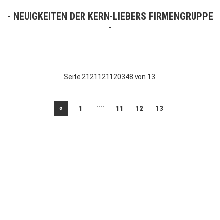
NEUIGKEITEN DER KERN-LIEBERS FIRMENGRUPPE
Seite 2121121120348 von 13.
....
«
1
11
12
13