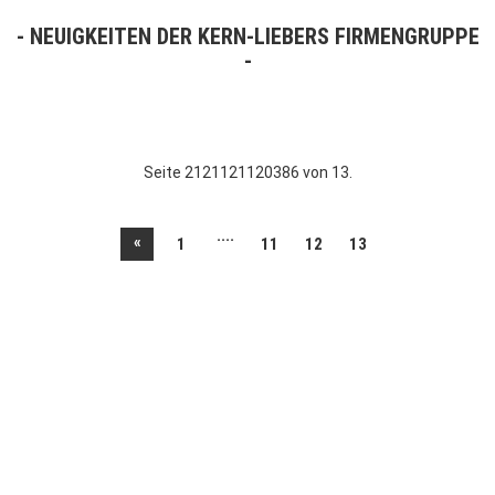
NEUIGKEITEN DER KERN-LIEBERS FIRMENGRUPPE
Seite 2121121120386 von 13.
....
«
1
11
12
13