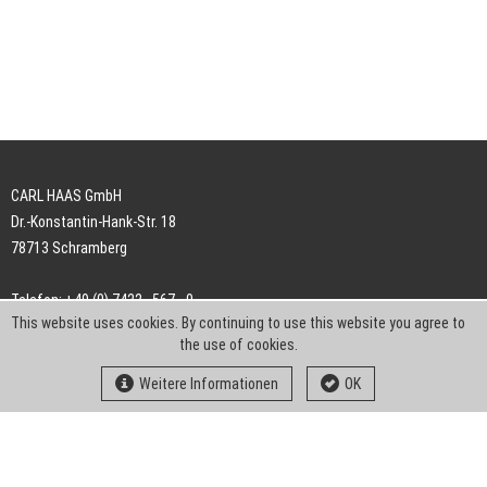
CARL HAAS GmbH
Dr.-Konstantin-Hank-Str. 18
78713 Schramberg
Telefon: +49 (0) 7422 . 567 - 0
This website uses cookies. By continuing to use this website you agree to
Telefax: +49 (0) 7422 . 567 - 239
the use of cookies.
E-Mail:
info-ch@kern-liebers.com
Weitere Informationen
OK
AGB
Impressum
Datenschutz
Downloads