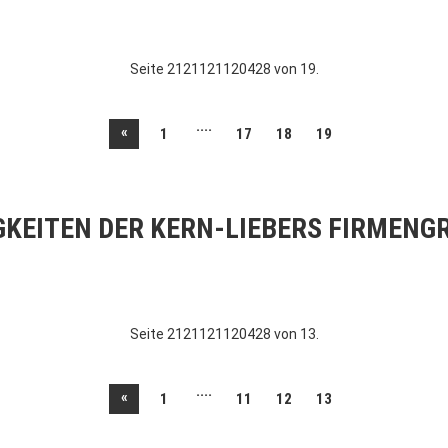
Seite 2121121120428 von 19.
....
«
1
17
18
19
GKEITEN DER KERN-LIEBERS FIRMENG
Seite 2121121120428 von 13.
....
«
1
11
12
13