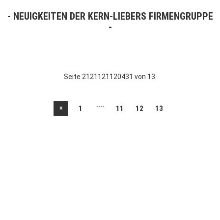
NEUIGKEITEN DER KERN-LIEBERS FIRMENGRUPPE
Seite 2121121120431 von 13.
....
«
1
11
12
13