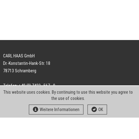
CARL HAAS GmbH
Dr.-Konstantin-Hank-Str. 18
78713 Schramberg
Telefon: +49 (0) 7422 . 567 - 0
This website uses cookies. By continuing to use this website you agree to
Telefax: +49 (0) 7422 . 567 - 239
the use of cookies.
E-Mail:
info-ch@kern-liebers.com
Weitere Informationen
OK
AGB
Impressum
Datenschutz
Downloads