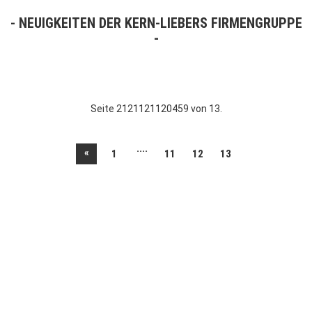
NEUIGKEITEN DER KERN-LIEBERS FIRMENGRUPPE
Seite 2121121120459 von 13.
....
«
1
11
12
13