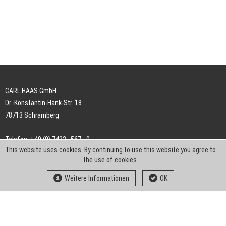
CARL HAAS GmbH
Dr.-Konstantin-Hank-Str. 18
78713 Schramberg
Telefon: +49 (0) 7422 . 567 - 0
This website uses cookies. By continuing to use this website you agree to
Telefax: +49 (0) 7422 . 567 - 239
the use of cookies.
E-Mail:
info-ch@kern-liebers.com
Weitere Informationen
OK
AGB
Impressum
Datenschutz
Downloads