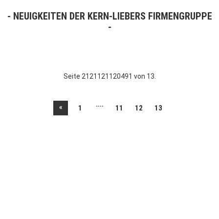
NEUIGKEITEN DER KERN-LIEBERS FIRMENGRUPPE
Seite 2121121120491 von 13.
....
«
1
11
12
13