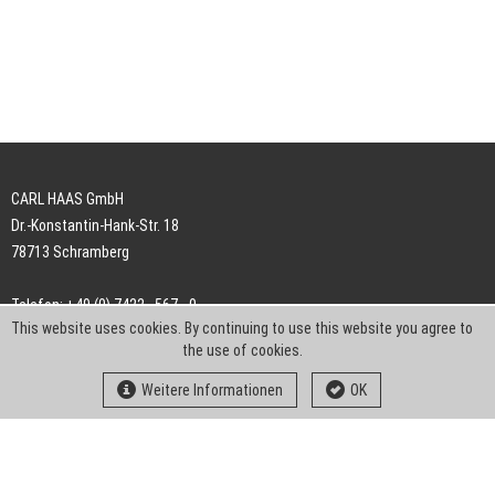
CARL HAAS GmbH
Dr.-Konstantin-Hank-Str. 18
78713 Schramberg
Telefon: +49 (0) 7422 . 567 - 0
This website uses cookies. By continuing to use this website you agree to
Telefax: +49 (0) 7422 . 567 - 239
the use of cookies.
E-Mail:
info-ch@kern-liebers.com
Weitere Informationen
OK
AGB
Impressum
Datenschutz
Downloads