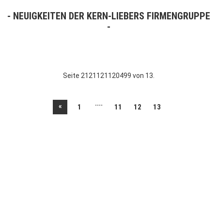
NEUIGKEITEN DER KERN-LIEBERS FIRMENGRUPPE
Seite 2121121120499 von 13.
....
«
1
11
12
13