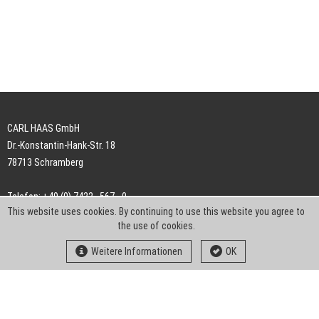
CARL HAAS GmbH
Dr.-Konstantin-Hank-Str. 18
78713 Schramberg
Telefon: +49 (0) 7422 . 567 - 0
This website uses cookies. By continuing to use this website you agree to
Telefax: +49 (0) 7422 . 567 - 239
the use of cookies.
E-Mail:
info-ch@kern-liebers.com
Weitere Informationen
OK
AGB
Impressum
Datenschutz
Downloads