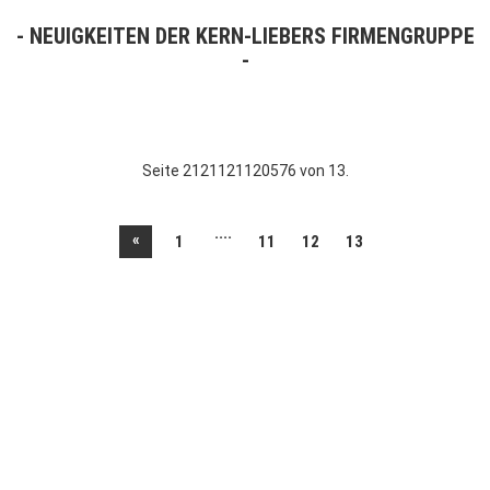
NEUIGKEITEN DER KERN-LIEBERS FIRMENGRUPPE
Seite 2121121120576 von 13.
....
«
1
11
12
13