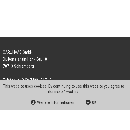
CARL HAAS GmbH
Dr.-Konstantin-Hank-Str. 18
78713 Schramberg
Telefon: +49 (0) 7422 . 567 - 0
This website uses cookies. By continuing to use this website you agree to
Telefax: +49 (0) 7422 . 567 - 239
the use of cookies.
E-Mail:
info-ch@kern-liebers.com
Weitere Informationen
OK
AGB
Impressum
Datenschutz
Downloads