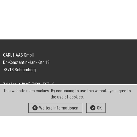
CARL HAAS GmbH
Dr.-Konstantin-Hank-Str. 18
78713 Schramberg
Telefon: +49 (0) 7422 . 567 - 0
This website uses cookies. By continuing to use this website you agree to
Telefax: +49 (0) 7422 . 567 - 239
the use of cookies.
E-Mail:
info-ch@kern-liebers.com
Weitere Informationen
OK
AGB
Impressum
Datenschutz
Downloads