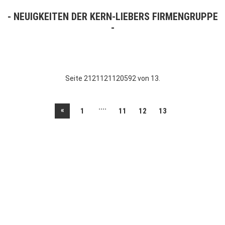
NEUIGKEITEN DER KERN-LIEBERS FIRMENGRUPPE
Seite 2121121120592 von 13.
....
«
1
11
12
13