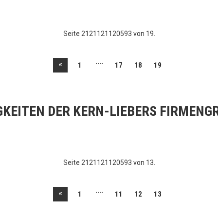
Seite 2121121120593 von 19.
....
«
1
17
18
19
GKEITEN DER KERN-LIEBERS FIRMENG
Seite 2121121120593 von 13.
....
«
1
11
12
13