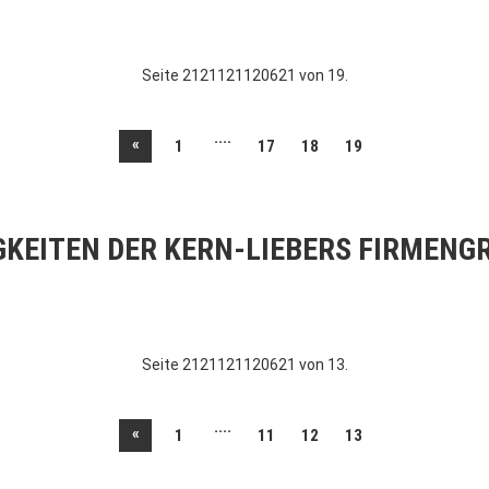
Seite 2121121120621 von 19.
....
«
1
17
18
19
GKEITEN DER KERN-LIEBERS FIRMENG
Seite 2121121120621 von 13.
....
«
1
11
12
13