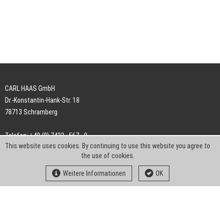
CARL HAAS GmbH
Dr.-Konstantin-Hank-Str. 18
78713 Schramberg
Telefon: +49 (0) 7422 . 567 - 0
This website uses cookies. By continuing to use this website you agree to
Telefax: +49 (0) 7422 . 567 - 239
the use of cookies.
E-Mail:
info-ch@kern-liebers.com
Weitere Informationen
OK
AGB
Impressum
Datenschutz
Downloads