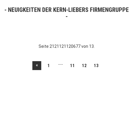
NEUIGKEITEN DER KERN-LIEBERS FIRMENGRUPPE
Seite 2121121120677 von 13.
....
«
1
11
12
13