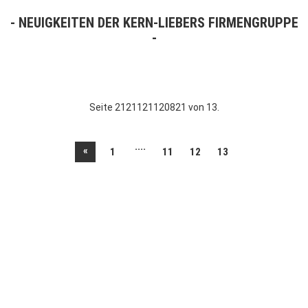
NEUIGKEITEN DER KERN-LIEBERS FIRMENGRUPPE
Seite 2121121120821 von 13.
....
«
1
11
12
13