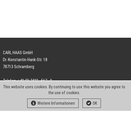
CARL HAAS GmbH
Dr.-Konstantin-Hank-Str. 18
78713 Schramberg
Telefon: +49 (0) 7422 . 567 - 0
This website uses cookies. By continuing to use this website you agree to
Telefax: +49 (0) 7422 . 567 - 239
the use of cookies.
E-Mail:
info-ch@kern-liebers.com
Weitere Informationen
OK
AGB
Impressum
Datenschutz
Downloads