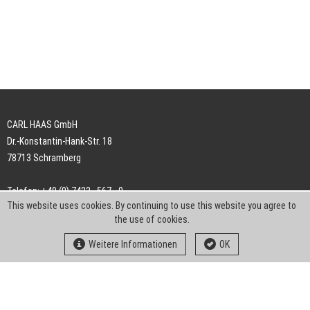
CARL HAAS GmbH
Dr.-Konstantin-Hank-Str. 18
78713 Schramberg
Telefon: +49 (0) 7422 . 567 - 0
This website uses cookies. By continuing to use this website you agree to
Telefax: +49 (0) 7422 . 567 - 239
the use of cookies.
E-Mail:
info-ch@kern-liebers.com
Weitere Informationen
OK
AGB
Impressum
Datenschutz
Downloads