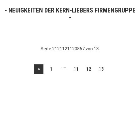
NEUIGKEITEN DER KERN-LIEBERS FIRMENGRUPPE
Seite 2121121120867 von 13.
....
«
1
11
12
13