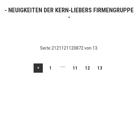
NEUIGKEITEN DER KERN-LIEBERS FIRMENGRUPPE
Seite 2121121120872 von 13.
....
«
1
11
12
13