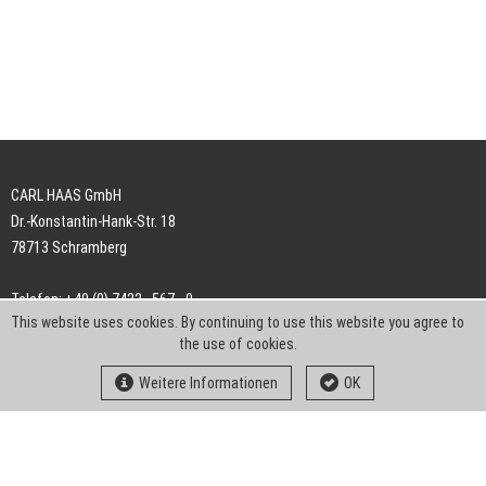
CARL HAAS GmbH
Dr.-Konstantin-Hank-Str. 18
78713 Schramberg
Telefon: +49 (0) 7422 . 567 - 0
This website uses cookies. By continuing to use this website you agree to
Telefax: +49 (0) 7422 . 567 - 239
the use of cookies.
E-Mail:
info-ch@kern-liebers.com
Weitere Informationen
OK
AGB
Impressum
Datenschutz
Downloads