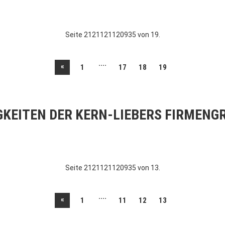
Seite 2121121120935 von 19.
....
«
1
17
18
19
GKEITEN DER KERN-LIEBERS FIRMENG
Seite 2121121120935 von 13.
....
«
1
11
12
13