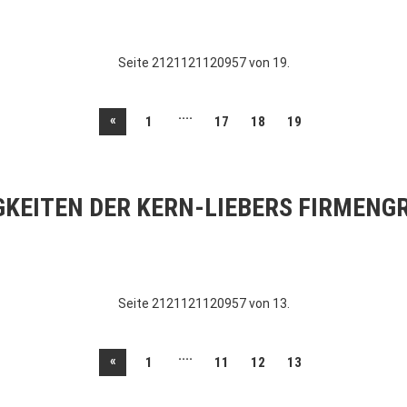
Seite 2121121120957 von 19.
....
«
1
17
18
19
GKEITEN DER KERN-LIEBERS FIRMENG
Seite 2121121120957 von 13.
....
«
1
11
12
13