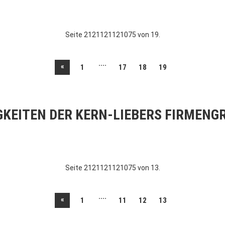
Seite 2121121121075 von 19.
....
«
1
17
18
19
GKEITEN DER KERN-LIEBERS FIRMENG
Seite 2121121121075 von 13.
....
«
1
11
12
13