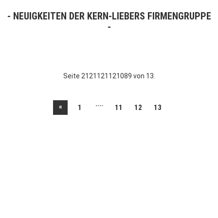
NEUIGKEITEN DER KERN-LIEBERS FIRMENGRUPPE
Seite 2121121121089 von 13.
....
«
1
11
12
13