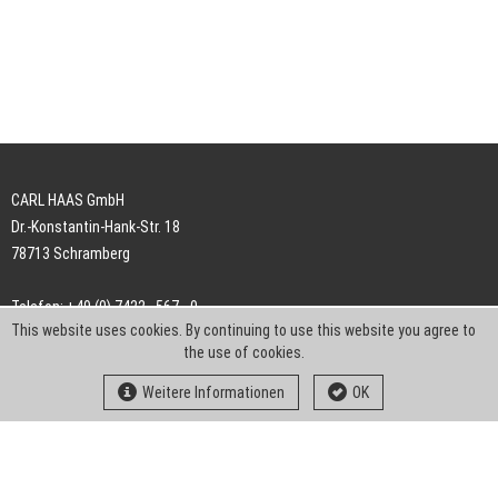
CARL HAAS GmbH
Dr.-Konstantin-Hank-Str. 18
78713 Schramberg
Telefon: +49 (0) 7422 . 567 - 0
This website uses cookies. By continuing to use this website you agree to
Telefax: +49 (0) 7422 . 567 - 239
the use of cookies.
E-Mail:
info-ch@kern-liebers.com
Weitere Informationen
OK
AGB
Impressum
Datenschutz
Downloads