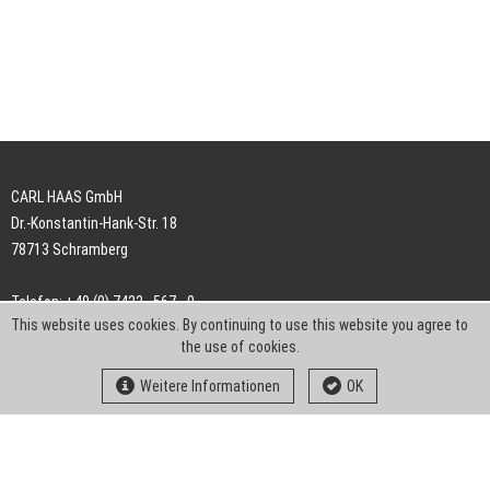
CARL HAAS GmbH
Dr.-Konstantin-Hank-Str. 18
78713 Schramberg
Telefon: +49 (0) 7422 . 567 - 0
This website uses cookies. By continuing to use this website you agree to
Telefax: +49 (0) 7422 . 567 - 239
the use of cookies.
E-Mail:
info-ch@kern-liebers.com
Weitere Informationen
OK
AGB
Impressum
Datenschutz
Downloads