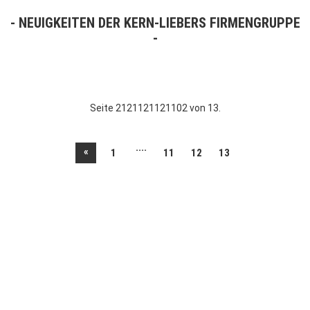
NEUIGKEITEN DER KERN-LIEBERS FIRMENGRUPPE
Seite 2121121121102 von 13.
....
«
1
11
12
13