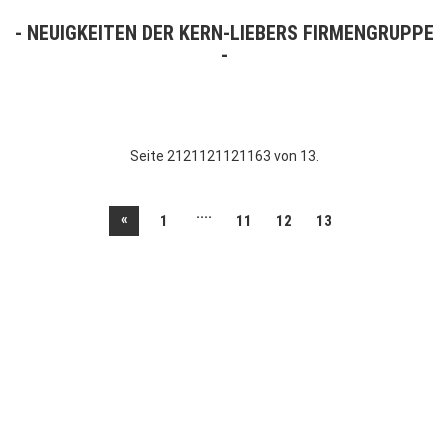
NEUIGKEITEN DER KERN-LIEBERS FIRMENGRUPPE
Seite 2121121121163 von 13.
....
«
1
11
12
13