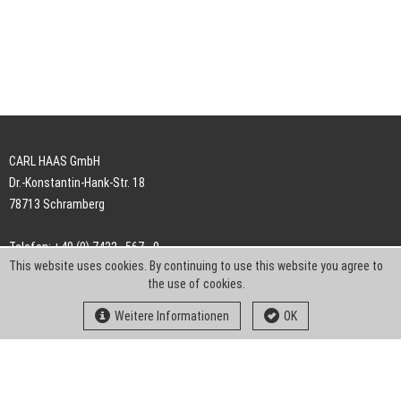
CARL HAAS GmbH
Dr.-Konstantin-Hank-Str. 18
78713 Schramberg
Telefon: +49 (0) 7422 . 567 - 0
This website uses cookies. By continuing to use this website you agree to
Telefax: +49 (0) 7422 . 567 - 239
the use of cookies.
E-Mail:
info-ch@kern-liebers.com
Weitere Informationen
OK
AGB
Impressum
Datenschutz
Downloads