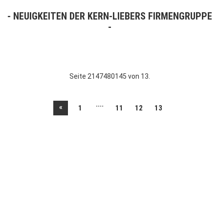
NEUIGKEITEN DER KERN-LIEBERS FIRMENGRUPPE
Seite 2147480145 von 13.
....
«
1
11
12
13