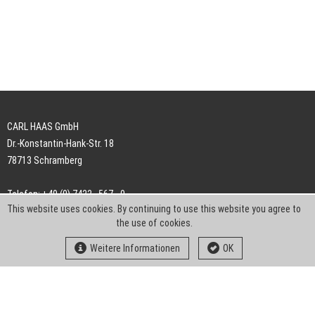
CARL HAAS GmbH
Dr.-Konstantin-Hank-Str. 18
78713 Schramberg
Telefon: +49 (0) 7422 . 567 - 0
This website uses cookies. By continuing to use this website you agree to
Telefax: +49 (0) 7422 . 567 - 239
the use of cookies.
E-Mail:
info-ch@kern-liebers.com
Weitere Informationen
OK
AGB
Impressum
Datenschutz
Downloads