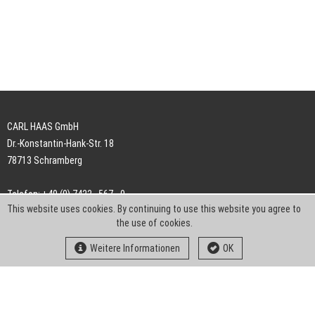
CARL HAAS GmbH
Dr.-Konstantin-Hank-Str. 18
78713 Schramberg
Telefon: +49 (0) 7422 . 567 - 0
This website uses cookies. By continuing to use this website you agree to
Telefax: +49 (0) 7422 . 567 - 239
the use of cookies.
E-Mail:
info-ch@kern-liebers.com
Weitere Informationen
OK
AGB
Impressum
Datenschutz
Downloads