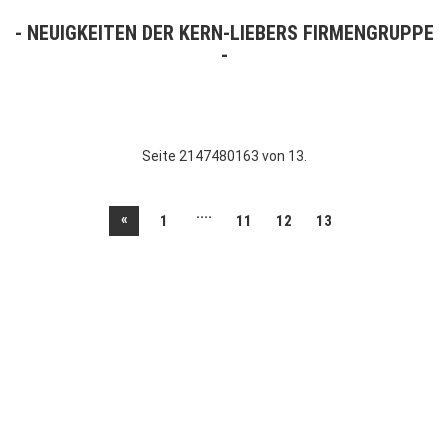
NEUIGKEITEN DER KERN-LIEBERS FIRMENGRUPPE
Seite 2147480163 von 13.
....
«
1
11
12
13